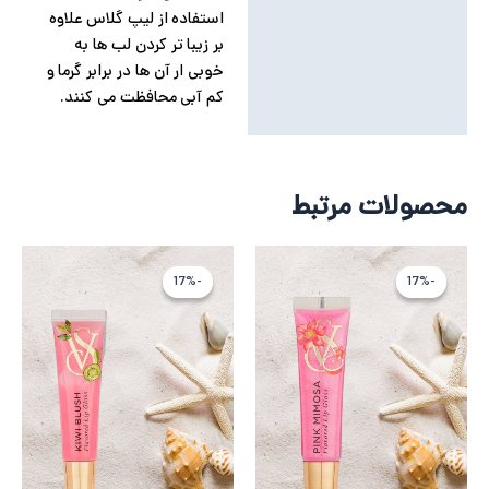
استفاده از لیپ گلاس علاوه
بر زیبا تر کردن لب ها به
خوبی ار آن ها در برابر گرما و
کم آبی محافظت می کنند.
محصولات مرتبط
قیمت
قیمت
قیمت
قیمت
فعلی
اصلی
فعلی
اصلی
-17%
-17%
-17%
-17%
1,406,187 تومان
1,687,424 تومان
1,406,187 تو
1,687,424 
بود.
است.
بود.
است.