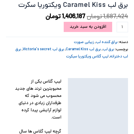
برق لب Caramel Kiss ویکتوریا سکرت
پ
1,687,424
تومان
1,406,187
تومان
پ
افزودن به سبد خرید
ح
دسته:
براق کننده لب
,
زیبایی صورت
ل
برچسب:
برق لب
,
برق لب Caramel Kiss
,
برق لب Victoria's secret
,
برق
لب دخترانه
,
لیپ گلاس ویکتوریا سیکرت
ت
لیپ گلاس یکی از
توضیحات
محبوبترین ترند های جدید
توضیحات تکمیلی
محسوب می شود که
طرفداران زیادی در دنیای
نظرات (0)
لوازم آرایشی پیدا کرده
است.
گرچه لیپ گلاس ها سال