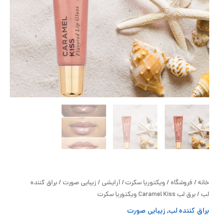
ح
ل
ت
خ
آ
ز
ل
ا
خانه
/
فروشگاه
/
ویکتوریا سکرت
/
آرایشی
/
زیبایی صورت
/
براق کننده
ب
لب
/ برق لب Caramel Kiss ویکتوریا سکرت
براق کننده لب
,
زیبایی صورت
و