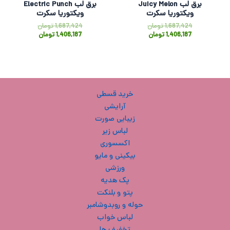
برق لب Juicy Melon
برق لب Electric Punch
ویکتوریا سکرت
ویکتوریا سکرت
1,687,424
تومان
1,687,424
تومان
1,406,187
تومان
1,406,187
تومان
خرید قسطی
آرایشی
زیبایی صورت
لباس زیر
اکسسوری
بیکینی و مایو
ورزشی
پک هدیه
پتو و بلنکت
حوله و روبدوشامبر
لباس خواب