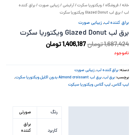
خانه
/
فروشگاه
/
ویکتوریا سکرت
/
آرایشی
/
زیبایی صورت
/
براق کننده
پ
لب
/ برق لب Glazed Donut ویکتوریا سکرت
پ
براق کننده لب
,
زیبایی صورت
برق لب Glazed Donut ویکتوریا سکرت
ح
1,687,424
تومان
1,406,187
تومان
ل
ناموجود
ت
دسته:
براق کننده لب
,
زیبایی صورت
برچسب:
برق لب
,
برق لب Almond croissant بدون اکلیل ویکتوریا سکرت
,
لیپ گلاس
,
لیپ گلاس ویکتوریا سیکرت
توضیحات تکمیلی
رنگ
صورتی
نظرات (0)
براق
کاربرد
کننده