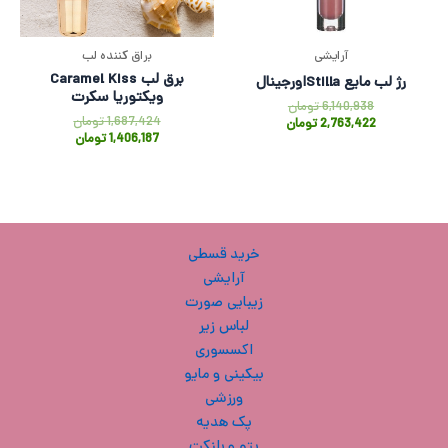
آرایشی
براق کننده لب
برق لب Caramel Kiss
رژ لب مایع Stillaاورجینال
ویکتوریا سکرت
6,140,938
تومان
1,687,424
تومان
2,763,422
تومان
1,406,187
تومان
خرید قسطی
آرایشی
زیبایی صورت
لباس زیر
اکسسوری
بیکینی و مایو
ورزشی
پک هدیه
پتو و بلنکت