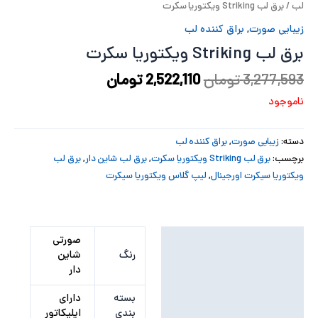
لب
/ برق لب Striking ویکتوریا سکرت
پ
زیبایی صورت
,
براق کننده لب
برق لب Striking ویکتوریا سکرت
پ
3,277,593
تومان
2,522,110
تومان
ح
ناموجود
ل
دسته:
زیبایی صورت
,
براق کننده لب
ت
برچسب:
برق لب Striking ویکتوریا سکرت
,
برق لب شاین دار
,
برق لب
ویکتوریا سیکرت اورجینال
,
لیپ گلاس ویکتوریا سیکرت
توضیحات تکمیلی
صورتی
رنگ
شاین
نظرات (0)
دار
بسته
دارای
بندی
اپلیکاتور