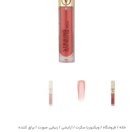
ح
ل
ت
خ
آ
ز
ل
ا
ب
و
خانه
/
فروشگاه
/
ویکتوریا سکرت
/
آرایشی
/
زیبایی صورت
/
براق کننده