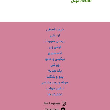
1,406,187
تومان
خرید قسطی
آرایشی
زیبایی صورت
لباس زیر
اکسسوری
بیکینی و مایو
ورزشی
پک هدیه
پتو و بلنکت
حوله و روبدوشامبر
لباس خواب
تخفیف ها
Instagram
Telegram