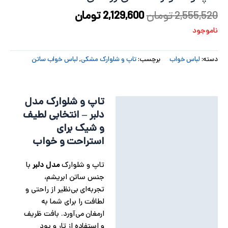
2,555,520
تومان
2,129,600
تومان
پ
ناموجود
پ
ح
دسته:
لباس خواب
برچسب:
تاپ و شلوارک مشکی
,
لباس خواب ساتن
ل
تاپ و شلوارک مدل
ت
توضیحات
دلبر – انتخابی لطیف
توضیحات تکمیلی
و شیک برای
استراحت و خواب
نظرات (0)
تاپ و شلوارک
مدل دلبر
با
جنس ساتن ابریشم،
تجربه‌ای بی‌نظیر از راحتی و
لطافت را برای شما به
ارمغان می‌آورد. بافت ظریف
و استفاده از تار و پود