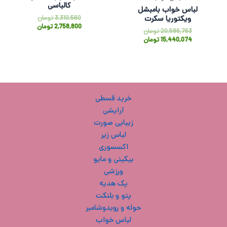
کالباسی
لباس خواب بامبشل
3,310,560
تومان
ویکتوریا سکرت
2,758,800
تومان
20,586,763
تومان
15,440,074
تومان
خرید قسطی
آرایشی
زیبایی صورت
لباس زیر
اکسسوری
بیکینی و مایو
ورزشی
پک هدیه
پتو و بلنکت
حوله و روبدوشامبر
لباس خواب