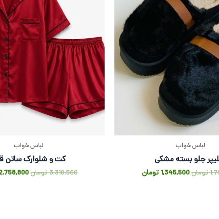
لباس خواب
لباس خواب
یپر جلو بسته مشکی
کت و شلوارک ساتن قر
1,
تومان
1,345,500
تومان
3,310,560
تومان
2,758,800