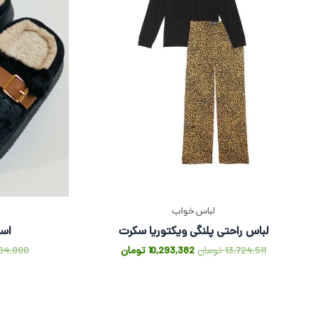
لباس خواب
لباس راحتی پلنگی ویکتوریا سکرت
اسل
13,724,511
تومان
10,293,382
تومان
794,000