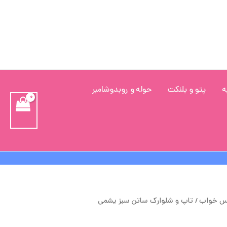
ه
پتو و بلنکت
حوله و روبدوشامبر
یمت
قیمت
س خواب
/ تاپ و شلوارک ساتن سبز یشمی
صلی
فعلی