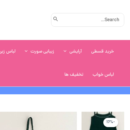
رش
ه
Search
حتوا
for:
خرید قسطی
آرایشی
زیبایی صورت
لباس زیر
لباس خواب
تخفیف ها
-17%