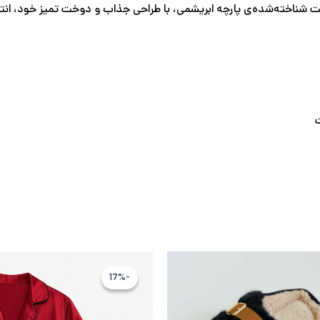
افت شناخته‌شده‌ی پارچه ابریشمی، با طراحی جذاب و دوخت تمیز خود، انت
قیمت
قیمت
قیمت
اصلی
فعلی
اصلی
-17%
-17%
1,794,000 تومان
1,345,500 تومان
0
بود.
است.
بود.