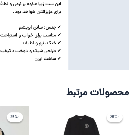
این ست زیبا علاوه بر نرمی و لط
برای عزیزانتان خواهد بود.
✔ جنس: ساتن ابریشم
✔ مناسب برای خواب و استراحت
✔ خنک، نرم و لطیف
✔ طراحی شیک و دوخت باکیفیت
✔ ساخت ایران
محصولات مرتبط
قیمت
قیمت
اصلی
فعلی
-25%
-25%
-25%
-25%
13,724,511 تومان
10,293,382 تومان
بود.
است.