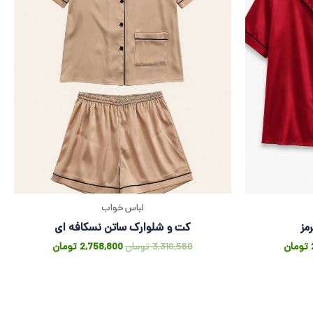
لباس خواب
مز
کت و شلوارک ساتن نسکافه ای
تومان
3,310,560
تومان
2,758,800
تومان