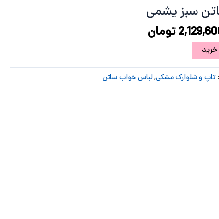
2,555,520 تومان
2,129,600 تومان
اتن سبز یشمی
ود.
است.
2,129,60
تومان
خرید
تاپ و شلوارک مشکی
,
لباس خواب ساتن