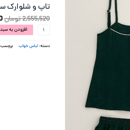
شلوارک
تاپ و شلوارک س
ب
ساتن
سبز
2,555,520
تومان
0
یشمی
افزودن به سبد 
عدد
دسته:
لباس خواب
برچسب: