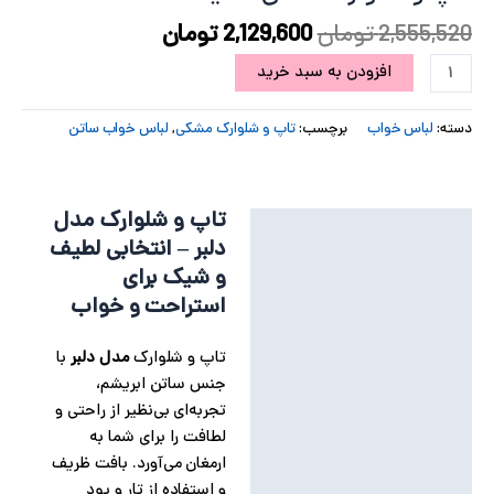
2,555,520
تومان
2,129,600
تومان
پ
افزودن به سبد خرید
پ
ح
دسته:
لباس خواب
برچسب:
تاپ و شلوارک مشکی
,
لباس خواب ساتن
ل
تاپ و شلوارک مدل
ت
توضیحات
دلبر – انتخابی لطیف
توضیحات تکمیلی
و شیک برای
استراحت و خواب
نظرات (0)
تاپ و شلوارک
مدل دلبر
با
جنس ساتن ابریشم،
تجربه‌ای بی‌نظیر از راحتی و
لطافت را برای شما به
ارمغان می‌آورد. بافت ظریف
و استفاده از تار و پود