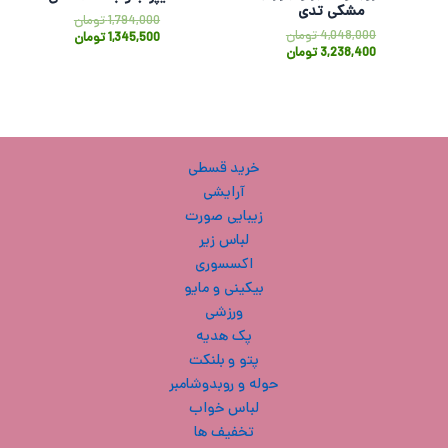
مشکی تدی
1,794,000
تومان
4,048,000
تومان
1,345,500
تومان
3,238,400
تومان
خرید قسطی
آرایشی
زیبایی صورت
لباس زیر
اکسسوری
بیکینی و مایو
ورزشی
پک هدیه
پتو و بلنکت
حوله و روبدوشامبر
لباس خواب
تخفیف ها