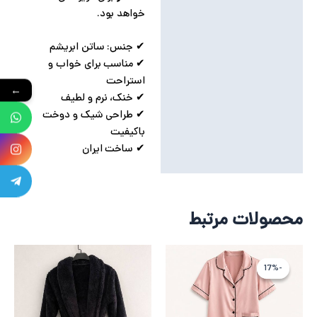
خواهد بود.
✔ جنس: ساتن ابریشم
✔ مناسب برای خواب و
استراحت
←
✔ خنک، نرم و لطیف
✔ طراحی شیک و دوخت
باکیفیت
✔ ساخت ایران
محصولات مرتبط
قیمت
قیمت
اصلی
فعلی
-17%
-17%
3,310,560 تومان
2,758,800 تومان
بود.
است.