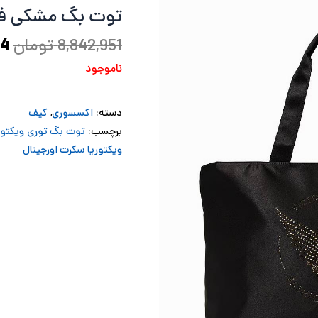
توت بگ مشکی فش
بو
8,842,951
تومان
14
ناموجود
دسته:
اکسسوری
,
کیف
برچسب:
توت بگ توری ویکتور
ویکتوریا سکرت اورجینال