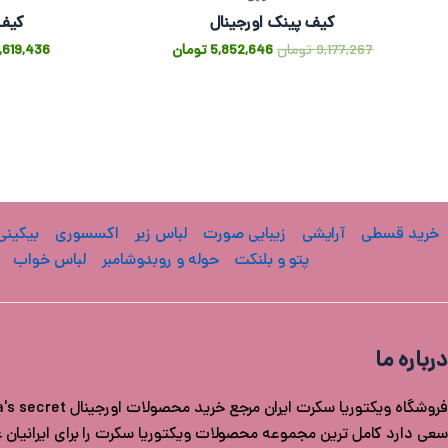
کیف پینک اورجینال
کیف 
9,177,267
تومان
5,852,646
تومان
,619,436
خرید قسطی
آرایشی
زیبایی صورت
لباس زیر
اکسسوری
بیکینی
پتو و بلنکت
حوله و روبدوشامبر
لباس خواب
درباره ما
سعی دارد کامل ترین مجموعه محصولات ویکتوریا سکرت را برای ایرانیان عزی