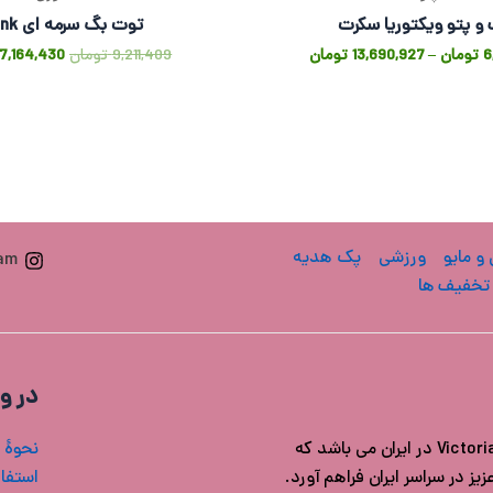
و پتو ویکتوریا سکرت
توت بگ سرمه ای Pink
6
تومان
–
13,690,927
تومان
9,211,409
تومان
7,164,430
 و مایو
ورزشی
پک هدیه
ram
تخفیف ها
در و
فروشگاه ویکتوریا سکرت ایران مرجع خرید محصولات اورجینال Victoria's secret در ایران می باشد که
نحوۀ 
ز در سراسر ایران فراهم آورد.
استفاد