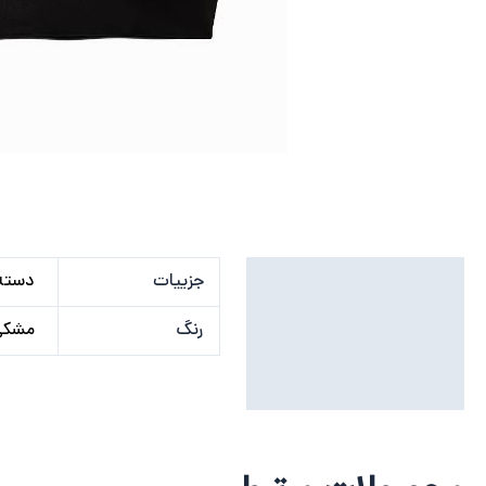
توضیحات تکمیلی
جزییات
دسته 
نظرات (0)
رنگ
مشکی