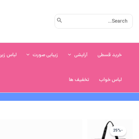
رش
ه
Search
حتوا
for:
خرید قسطی
آرایشی
زیبایی صورت
لباس زیر
لباس خواب
تخفیف ها
-25%