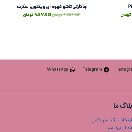
جاکارتی تاشو قهوه ای ویکتوریا سکرت
تومان
5,809,861
تومان
4,841,551
تومان
WhatsApp
Telegram
Instag
بلاگ ما
انتخاب یک عطر خاص
ه ا ز برق لب