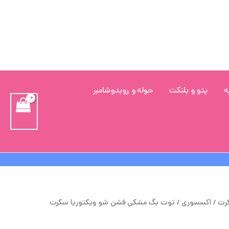
ه
پتو و بلنکت
حوله و روبدوشامبر
یمت
قیمت
کرت
/
اکسسوری
/ توت بگ مشکی فشن شو ویکتوریا سکرت
لی
فعلی