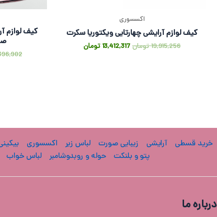
اکسسوری
کیف لوازم آرایشی چهارتایی ویکتوریا سکرت
صو
19,915,256
تومان
13,412,317
تومان
396,902
خرید قسطی
آرایشی
زیبایی صورت
لباس زیر
اکسسوری
بیکینی
پتو و بلنکت
حوله و روبدوشامبر
لباس خواب
درباره ما