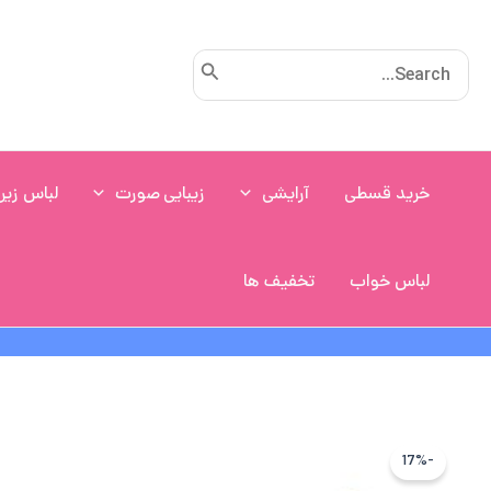
رش
ه
Search
حتوا
for:
خرید قسطی
آرایشی
زیبایی صورت
لباس زیر
لباس خواب
تخفیف ها
-17%