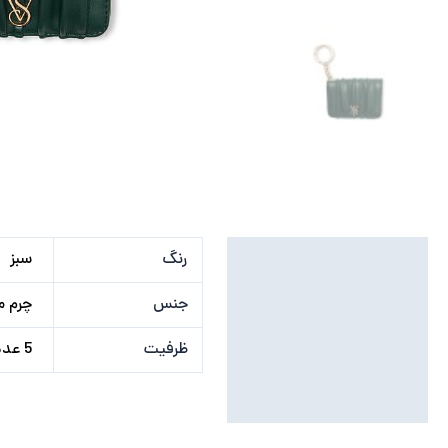
توضیحات تکمیلی
رنگ
سبز
نظرات (0)
جنس
چرم 
ظرفیت
5 عدد کارت, اسکناس, حلقه آویز, سکه