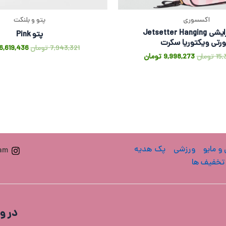
اکسسوری
پتو و بلنکت
کیف لوازم آرایشی Jetsetter Hanging
پتو Pink
رتی ویکتوریا سکرت
7,943,321
تومان
6,619,436
15,
تومان
9,998,273
تومان
 و مایو
ورزشی
پک هدیه
ram
تخفیف ها
در و