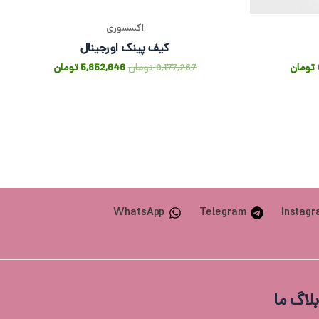
اکسسوری
کیف پینک اورجینال
تومان
9,177,267
تومان
5,852,646
تومان
WhatsApp
Telegram
Instag
بلاگ ما