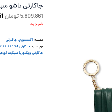
جاکارتی تاشو سبز
بو
5,809,861
تومان
51
ناموجود
دسته:
اکسسوری
,
جاکارتی
برچسب:
جاکارتی victorias secret
جاکارتی ویکتوریا سیکرت اورجی