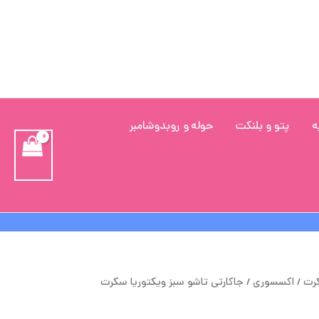
ه
پتو و بلنکت
حوله و روبدوشامبر
یمت
قیمت
کرت
/
اکسسوری
/ جاکارتی تاشو سبز ویکتوریا سکرت
لی
فعلی