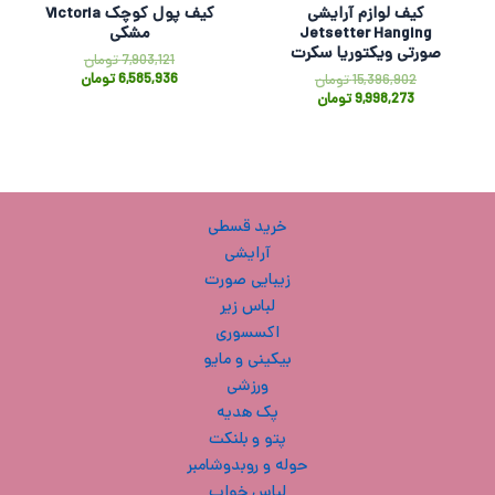
کیف لوازم آرایشی
کیف پول کوچک Victoria
Jetsetter Hanging
مشکی
صورتی ویکتوریا سکرت
7,903,121
تومان
6,585,936
تومان
15,396,902
تومان
9,998,273
تومان
خرید قسطی
آرایشی
زیبایی صورت
لباس زیر
اکسسوری
بیکینی و مایو
ورزشی
پک هدیه
پتو و بلنکت
حوله و روبدوشامبر
لباس خواب