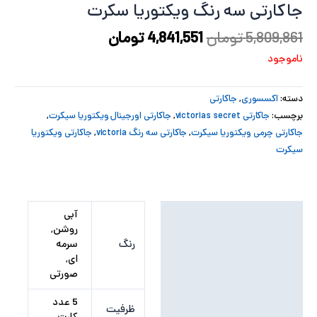
جاکارتی سه رنگ ویکتوریا سکرت
پ
5,809,861
تومان
4,841,551
تومان
پ
ناموجود
ح
دسته:
اکسسوری
,
جاکارتی
ل
برچسب:
جاکارتی victorias secret
,
جاکارتی اورجینال ویکتوریا سیکرت
,
جاکارتی چرمی ویکتوریا سیکرت
,
جاکارتی سه رنگ victoria
,
جاکارتی ویکتوریا
ت
سیکرت
توضیحات تکمیلی
آبی
روشن,
نظرات (0)
رنگ
سرمه
ای,
صورتی
5 عدد
ظرفیت