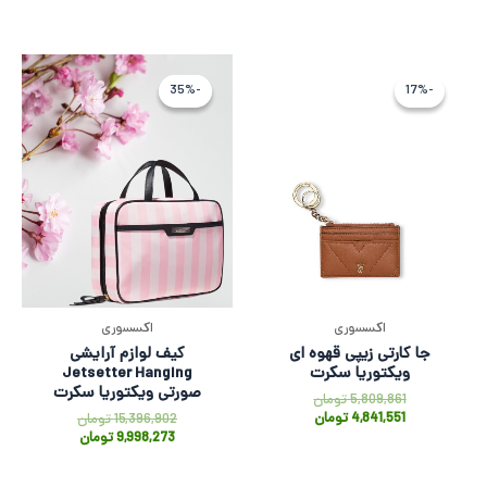
قیمت
قیمت
قیمت
قیمت
فعلی
اصلی
فعلی
اصلی
-35%
-35%
-17%
-17%
4,841,551 تومان
5,809,861 تومان
9,998,273
396,902
بود.
است.
بود.
است.
اکسسوری
اکسسوری
جا کارتی زیپی قهوه ای
کیف لوازم آرایشی
ویکتوریا سکرت
Jetsetter Hanging
صورتی ویکتوریا سکرت
5,809,861
تومان
4,841,551
تومان
15,396,902
تومان
9,998,273
تومان