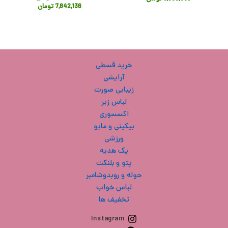
7,842,136
تومان
خرید قسطی
آرایشی
زیبایی صورت
لباس زیر
اکسسوری
بیکینی و مایو
ورزشی
پک هدیه
پتو و بلنکت
حوله و روبدوشامبر
لباس خواب
تخفیف ها
Instagram