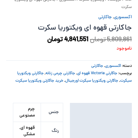
سکرت
پ
اکسسوری
,
جاکارتی
پ
جاکارتی قهوه ای ویکتوریا سکرت
ح
5,809,861
تومان
4,841,551
تومان
ناموجود
ل
ت
دسته:
اکسسوری
,
جاکارتی
برچسب:
جاکارتی Victoria قهوه ای
,
جاکارتی چرمی زنانه
,
جاکارتی ویکتوریا
سیکرت
,
جاکارتی ویکتوریا سیکرت اورجینال
,
خرید جاکارتی ویکتوریا سیکرت
توضیحات تکمیلی
چرم
جنس
مصنوعی
نظرات (0)
قهوه ای,
رنگ
مشکی