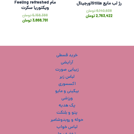
مام Feeling refreshed
رژ لب مایع Stillaاورجینال
ویکتوریا سکرت
6,140,938
تومان
5,158,388
تومان
2,763,422
تومان
3,868,791
تومان
خرید قسطی
آرایشی
زیبایی صورت
لباس زیر
اکسسوری
بیکینی و مایو
ورزشی
پک هدیه
پتو و بلنکت
حوله و روبدوشامبر
لباس خواب