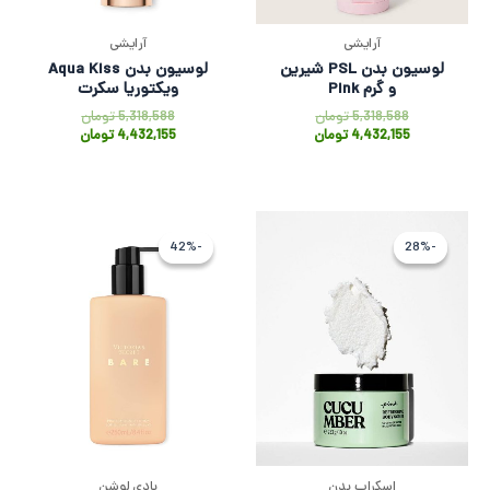
آرایشی
آرایشی
لوسيون بدن PSL شیرین
لوسیون بدن Aqua Kiss
و گرم Pink
ویکتوریا سکرت
5,318,588
تومان
5,318,588
تومان
4,432,155
تومان
4,432,155
تومان
قیمت
قیمت
قیمت
قیمت
فعلی
اصلی
اصلی
فعلی
-42%
-42%
-28%
-28%
5,121,066 تومان
7,099,043 تومان
9,315,123 توم
,364,928
بود.
است.
بود.
است.
اسکراب بدن
بادی لوشن