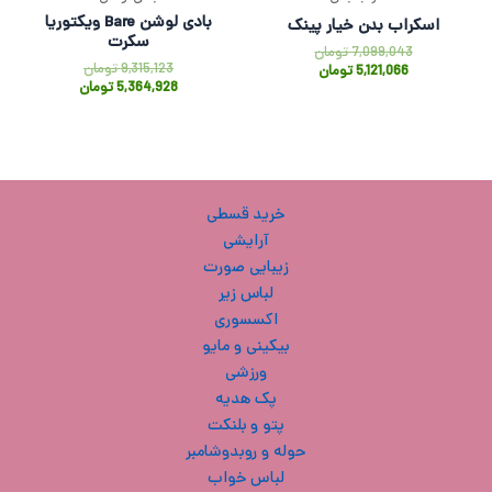
بادی لوشن Bare ویکتوریا
اسکراب بدن خیار پینک
سکرت
7,099,043
تومان
9,315,123
تومان
5,121,066
تومان
5,364,928
تومان
خرید قسطی
آرایشی
زیبایی صورت
لباس زیر
اکسسوری
بیکینی و مایو
ورزشی
پک هدیه
پتو و بلنکت
حوله و روبدوشامبر
لباس خواب