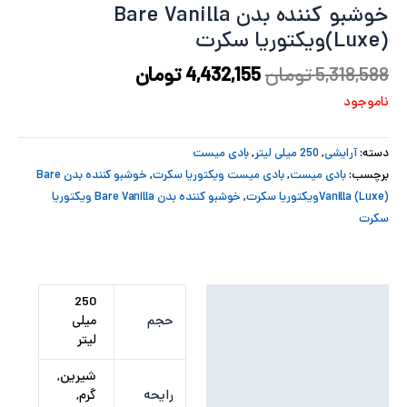
خوشبو کننده بدن Bare Vanilla
پ
(Luxe)ویکتوریا سکرت
پ
5,318,588
تومان
4,432,155
تومان
ناموجود
ح
ل
دسته:
آرایشی
,
250 میلی لیتر
,
بادی میست
برچسب:
بادی میست
,
بادی میست ویکتوریا سکرت
,
خوشبو کننده بدن Bare
ت
Vanilla (Luxe)ویکتوریا سکرت
,
خوشبو کننده بدن Bare Vanilla ویکتوریا
سکرت
توضیحات تکمیلی
250
حجم
میلی
نظرات (0)
لیتر
شیرین,
رایحه
گرم,