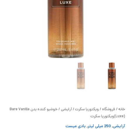
ح
ل
ت
خ
آ
ز
ل
ا
خانه
/
فروشگاه
/
ویکتوریا سکرت
/
آرایشی
/ خوشبو کننده بدن Bare Vanilla
ب
(Luxe)ویکتوریا سکرت
آرایشی
,
250 میلی لیتر
,
بادی میست
و