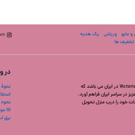
 و مایو
ورزشی
پک هدیه
ram
تخفیف ها
در و
فروشگاه ویکتوریا سکرت ایران مرجع خرید محصولات اورجینال Victoria's secret در ایران می باشد که
نحوۀ 
ز در سراسر ایران فراهم آورد.
استفاد
شات خود را درب منزل تحویل
نحوه 
10 مورد از بهترین بادی میست های ویکتوریا سکرت
برق ل