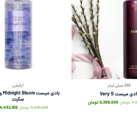
250 میلی لیتر
آرایشی
بادی م
ادی میست Very S
سکرت
7,
تومان
5,365,000
تومان
5,318,588
تومان
4,432,155