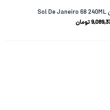
12,119,115 تومان
9,089,337 تومان
د.
است.
Sol
9,089,3
تومان