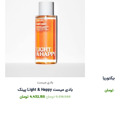
یست Midnight Bloom ویکتوریا
بادی میست
بادی میست Light & Happy پینک
تومان
5,318,588
تومان
4,432,155
تومان