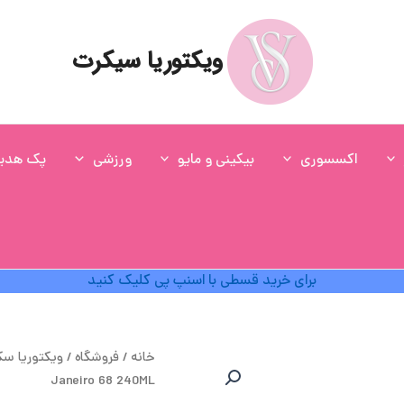
ویکتوریا سیکرت
اکسسوری
بیکینی و مایو
ورزشی
پک هدی
برای خرید قسطی با اسنپ پی کلیک کنید
قی
خانه
/
فروشگاه
/
ویکتوریا س
اص
Janeiro 68 240ML