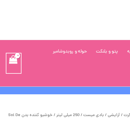
ه
پتو و بلنکت
حوله و روبدوشامبر
مت
قیمت
کرت
/
آرایشی
/
بادی میست
/
250 میلی لیتر
/ خوشبو کننده بدن Sol De
لی
فعلی