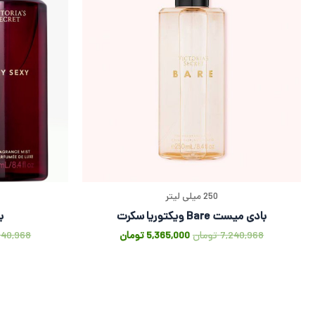
250 میلی لیتر
بادی میست Bare ویکتوریا سکرت
ب
7,240,968
تومان
5,365,000
تومان
240,968