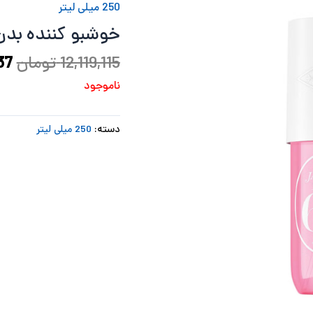
250 میلی لیتر
بو
خوشبو کننده بدن  De Janeiro 68 240ML
12,119,115
تومان
37
ناموجود
دسته:
250 میلی لیتر