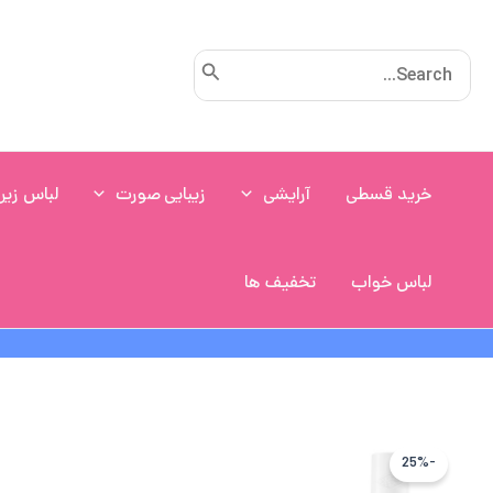
رش
ه
Search
حتوا
for:
خرید قسطی
آرایشی
زیبایی صورت
لباس زیر
لباس خواب
تخفیف ها
-25%