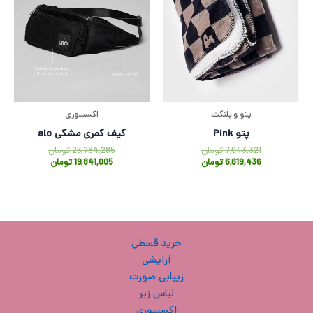
پتو و بلنکت
اکسسوری
پتو Pink
کیف کمری مشکی alo
7,943,321
تومان
25,784,285
تومان
6,619,436
تومان
19,841,005
تومان
خرید قسطی
آرایشی
زیبایی صورت
لباس زیر
اکسسوری