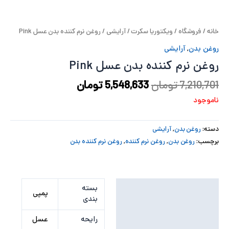
پ
خانه
/
فروشگاه
/
ویکتوریا سکرت
/
آرایشی
/ روغن نرم کننده بدن عسل Pink
پ
روغن بدن
,
آرایشی
ح
روغن نرم کننده بدن عسل Pink
ل
7,210,701
تومان
5,548,633
تومان
ناموجود
ت
دسته:
روغن بدن
,
آرایشی
برچسب:
روغن بدن
,
روغن نرم کننده
,
روغن نرم کننده بدن
توضیحات تکمیلی
بسته
پمپی
بندی
نظرات (0)
رایحه
عسل