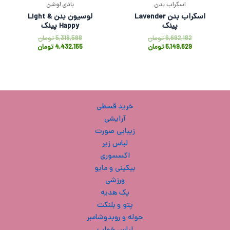
اسکراب بدن
بادی لوشن
اسکراب بدن Lavender
لوسیون بدن Light &
پینک
Happy پینک
6,692,182
تومان
5,318,588
تومان
5,149,629
تومان
4,432,155
تومان
خرید قسطی
آرایشی
زیبایی صورت
لباس زیر
اکسسوری
بیکینی و مایو
ورزشی
پک هدیه
پتو و بلنکت
حوله و روبدوشامبر