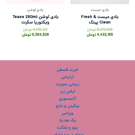
بادی میست
بادی لوشن
بادی میست Fresh &
بادی لوشن Tease 250ml
Clean پینک
ویکتوریا سکرت
5,318,588
تومان
9,315,123
تومان
4,432,155
تومان
5,364,928
تومان
خرید قسطی
آرایشی
زیبایی صورت
لباس زیر
اکسسوری
بیکینی و مایو
ورزشی
پک هدیه
پتو و بلنکت