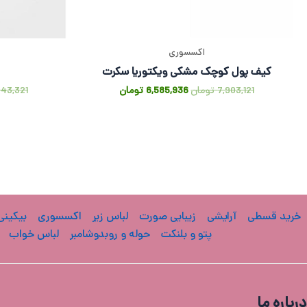
اکسسوری
کیف پول کوچک مشکی ویکتوریا سکرت
7,903,121
تومان
6,585,936
تومان
943,321
خرید قسطی
آرایشی
زیبایی صورت
لباس زیر
اکسسوری
بیکینی
پتو و بلنکت
حوله و روبدوشامبر
لباس خواب
درباره ما