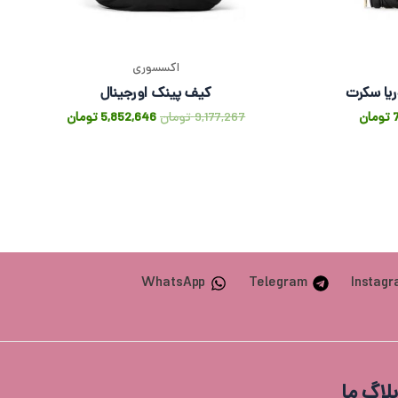
اکسسوری
یا سکرت
کیف پینک اورجینال
تومان
9,177,267
تومان
5,852,646
تومان
WhatsApp
Telegram
Instag
بلاگ ما