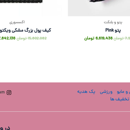
پتو و بلنکت
اکسسوری
پتو Pink
کیف پول بزرگ مشکی ویکتور
7,
تومان
6,619,436
تومان
15,802,082
تومان
7,842,136
 و مایو
ورزشی
پک هدیه
ram
تخفیف ها
در و