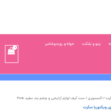
ه
پتو و بلنکت
حوله و روبدوشامبر
یمت
قیمت
کرت
/
اکسسوری
/ ست کیف لوازم آرایشی و چشم بند سفید Pink
صلی
فعلی
ی
,
ویکتوریا سکرت