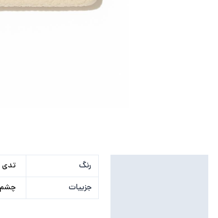
توضیحات تکمیلی
رنگ
تدی 
نظرات (0)
جزییات
چشم ب