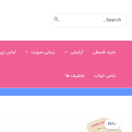
رش
ه
Search
حتوا
for:
خرید قسطی
آرایشی
زیبایی صورت
لباس زیر
لباس خواب
تخفیف ها
-25%