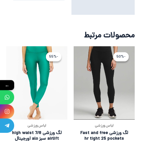
محصولات مرتبط
قیمت
قیمت
قیمت
قیمت
اصلی
فعلی
اصلی
فعلی
-55%
-55%
-50%
-50%
31,159,926 تومان
15,500,000 تومان
066,761
800,000
بود.
است.
بود.
است.
←
لباس ورزشی
لباس ورزشی
لگ ورزشی Fast and free
لگ ورزشی 7/8 high waist
hr tight 25 pockets
airlift سبز alo اورجینال