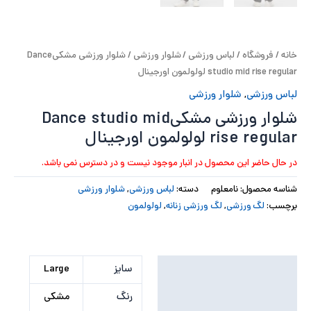
پ
پ
خانه
/
فروشگاه
/
لباس ورزشی
/
شلوار ورزشی
/ شلوار ورزشی مشکیDance
studio mid rise regular لولولمون اورجینال
ح
لباس ورزشی
,
شلوار ورزشی
ل
شلوار ورزشی مشکیDance studio mid
rise regular لولولمون اورجینال
ت
در حال حاضر این محصول در انبار موجود نیست و در دسترس نمی باشد.
شناسه محصول:
نامعلوم
دسته:
لباس ورزشی
,
شلوار ورزشی
برچسب:
لگ ورزشی
,
لگ ورزشی زنانه
,
لولولمون
توضیحات تکمیلی
سایز
Large
نظرات (0)
رنگ
مشکی