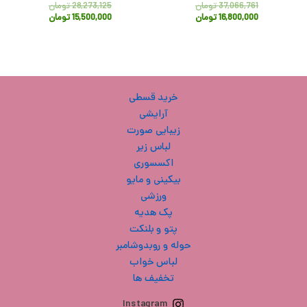
37,066,761
تومان
28,273,125
تومان
16,800,000
تومان
15,500,000
تومان
خرید قسطی
آرایشی
زیبایی صورت
لباس زیر
اکسسوری
بیکینی و مایو
ورزشی
پک هدیه
پتو و بلنکت
حوله و روبدوشامبر
لباس خواب
تخفیف ها
Instagram