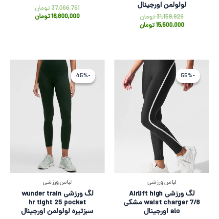
لولولمن اورجینال
37,066,761
تومان
16,800,000
تومان
31,159,926
تومان
15,500,000
تومان
قیمت
قیمت
قیمت
قیمت
اصلی
فعلی
اصلی
فعلی
-45%
-45%
-55%
-55%
37,066,761 تومان
16,800,000 تومان
273,125
500,000
بود.
است.
بود.
است.
لباس ورزشی
لباس ورزشی
لگ ورزشی Airlift high
لگ ورزشی wunder train
waist charger 7/8 مشکی
hr tight 25 pocket
alo اورجینال
سبز‌تیره لولولمن اورجینال