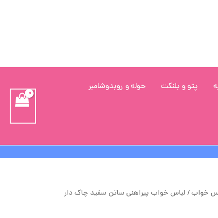
ه
پتو و بلنکت
حوله و روبدوشامبر
یمت
قیمت
س خواب
/ لباس خواب پیراهنی ساتن سفید چاک دار
صلی
فعلی