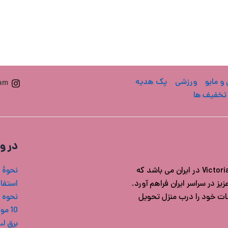
 و مایو
ورزشی
پک هدیه
ram
تخفیف ها
در و
فروشگاه ویکتوریا سکرت ایران مرجع خرید محصولات اورجینال Victoria's secret در ایران می باشد که
نحوۀ 
ز در سراسر ایران فراهم آورد.
استفاد
شات خود را درب منزل تحویل
نحوه 
10 مورد از بهترین بادی میست های ویکتوریا سکرت
برق ل