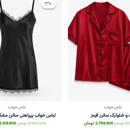
اصلی
فعلی
اصلی
-17%
-17%
3,310,560 تومان
2,758,800 تومان
بود.
است.
بود.
لباس خواب
لباس خواب
و شلوارک ساتن قرمز
لباس خواب پیراهنی ساتن مشکی
3,
تومان
2,758,800
تومان
2,555,520
تومان
2,129,600