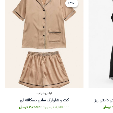
فعلی
اصلی
فعلی
-17%
-17%
2,555,520 تومان
2,129,600 تومان
3,310,560 تومان
58,800
است.
بود.
است.
لباس خواب
 دانتل ریز
کت و شلوارک ساتن نسکافه ای
تومان
3,310,560
تومان
2,758,800
تومان