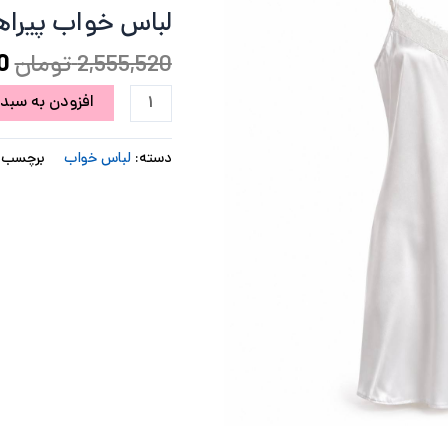
پیراهنی
لباس خواب پیراه
ب
ساتن
سفید
2,555,520
تومان
0
چاک
افزودن به سبد 
دار
عدد
دسته:
لباس خواب
برچسب: