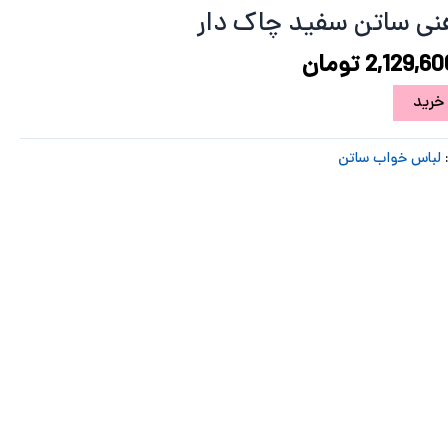
2,555,520 تومان
2,129,600 تومان
نی ساتن سفید چاک دار
ود.
است.
2,129,60
تومان
خرید
لباس خواب ساتن