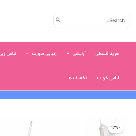
رش
ه
Search
حتوا
for:
خرید قسطی
آرایشی
زیبایی صورت
لباس زیر
لباس خواب
تخفیف ها
-17%