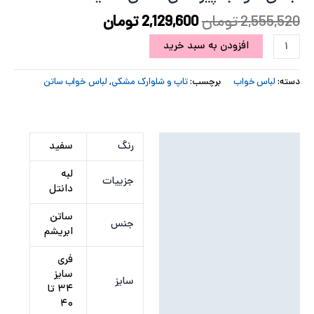
2,555,520
تومان
2,129,600
تومان
پ
افزودن به سبد خرید
پ
ح
دسته:
لباس خواب
برچسب:
تاپ و شلوارک مشکی
,
لباس خواب ساتن
ل
ت
توضیحات تکمیلی
رنگ
سفید
نظرات (0)
لبه
جزییات
دانتل
ساتن
جنس
ابریشم
فری
سایز
سایز
۳۴ تا
۴۰