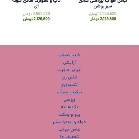
لباس خواب پیراهنی ساتن
تاپ و شلوارک ساتن سرمه
سبز روشن
ای
2,555,520
تومان
2,555,520
تومان
2,129,600
تومان
2,129,600
تومان
خرید قسطی
آرایشی
زیبایی صورت
لباس زیر
اکسسوری
بیکینی و مایو
ورزشی
پک هدیه
پتو و بلنکت
حوله و روبدوشامبر
لباس خواب
تخفیف ها