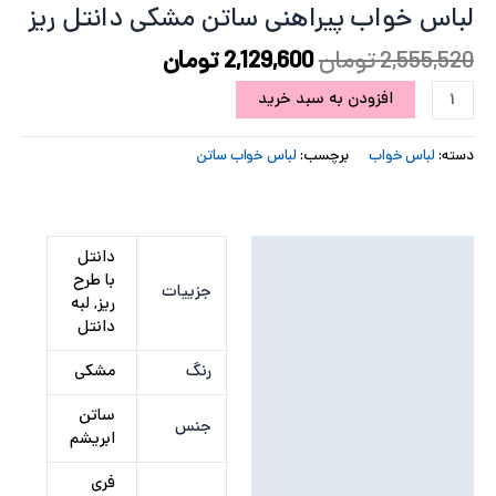
لباس خواب پیراهنی ساتن مشکی دانتل ریز
پ
2,555,520
تومان
2,129,600
تومان
پ
افزودن به سبد خرید
ح
دسته:
لباس خواب
برچسب:
لباس خواب ساتن
ل
ت
توضیحات تکمیلی
دانتل
با طرح
جزییات
نظرات (0)
ریز, لبه
دانتل
رنگ
مشکی
ساتن
جنس
ابریشم
فری