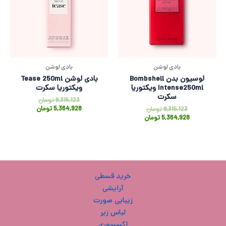
بادی لوشن
بادی لوشن
لوسیون بدن Bombshell
بادی لوشن Tease 250ml
Intense250ml ویکتوریا
ویکتوریا سکرت
سکرت
9,315,123
تومان
5,364,928
تومان
9,315,123
تومان
5,364,928
تومان
خرید قسطی
آرایشی
زیبایی صورت
لباس زیر
اکسسوری