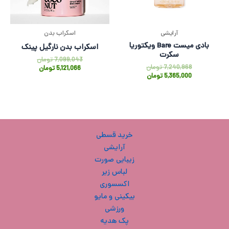
آرایشی
اسکراب بدن
بادی میست Bare ویکتوریا
اسکراب بدن نارگیل پینک
سکرت
7,099,043
تومان
7,240,968
تومان
5,121,066
تومان
5,365,000
تومان
خرید قسطی
آرایشی
زیبایی صورت
لباس زیر
اکسسوری
بیکینی و مایو
ورزشی
پک هدیه