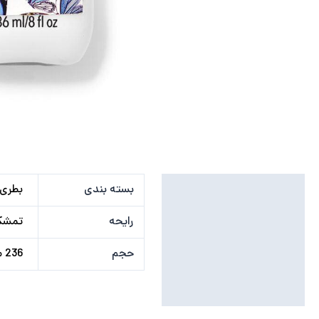
توضیحات تکمیلی
بسته بندی
بطری
نظرات (0)
رایحه
تمشک,
حجم
236 میلی لیتر