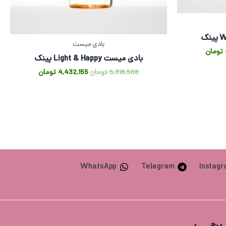
بادی میست
تومان
بادی میست Light & Happy پینک
5,318,588
تومان
4,432,155
تومان
WhatsApp
Telegram
Instag