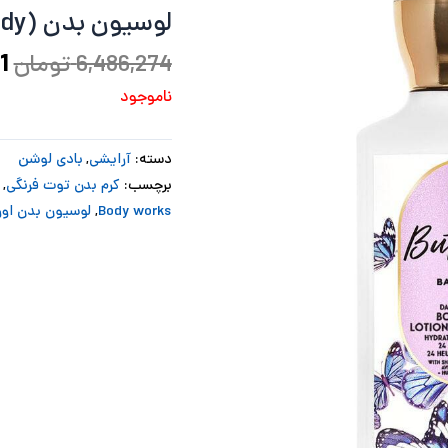
لوسیون بدن (Bath and body) Butterfly
ب
6,486,274
تومان
1
ناموجود
دسته:
آرایشی
,
بادی لوشن
برچسب:
کرم بدن توت فرنگی
,
Body works
,
لوسیون بدن اور