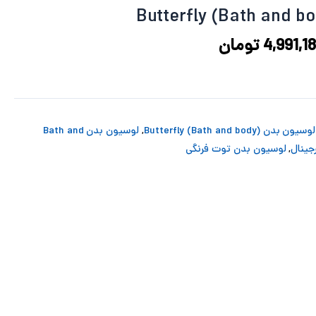
6,486,274 تومان
4,991,181 تومان
ود.
است.
4,991,18
تومان
لوسیون بدن (Bath and body) Butterfly
,
لوسیون بدن Bath and
جینال
,
لوسیون بدن توت فرنگی