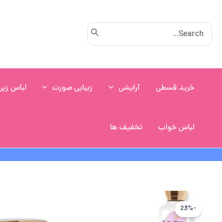
رش
ه
Search
حتوا
for:
خرید قسطی
آرایشی
زیبایی صورت
لباس زیر
لباس خواب
تخفیف ها
-23%