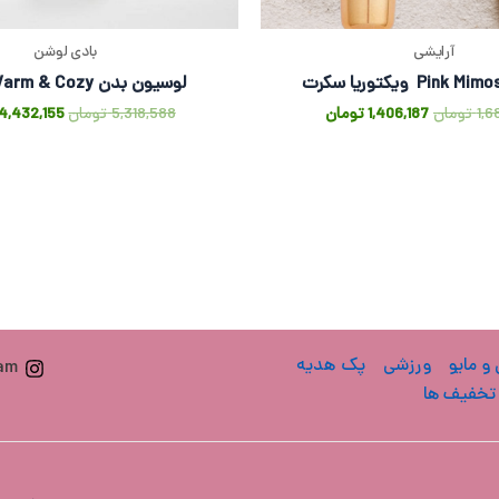
آرایشی
بادی لوشن
لوسیون بدن Warm & Cozy پینک
1,6
تومان
1,406,187
تومان
5,318,588
تومان
4,432,155
 و مایو
ورزشی
پک هدیه
ram
تخفیف ها