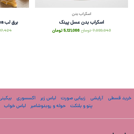
اسکراب بدن
اسکراب بدن عسل پینک
برق لب Pink Mimosa ویکتوریا سکرت
7,099,043
تومان
5,121,066
تومان
87,424
خرید قسطی
آرایشی
زیبایی صورت
لباس زیر
اکسسوری
بیکینی
پتو و بلنکت
حوله و روبدوشامبر
لباس خواب