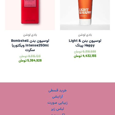
بادی لوشن
بادی لوشن
لوسیون بدن Light &
لوسیون بدن Bombshell
Happy پینک
Intense250ml ویکتوریا
سکرت
5,318,588
تومان
4,432,155
تومان
9,315,123
تومان
5,364,928
تومان
خرید قسطی
آرایشی
زیبایی صورت
لباس زیر