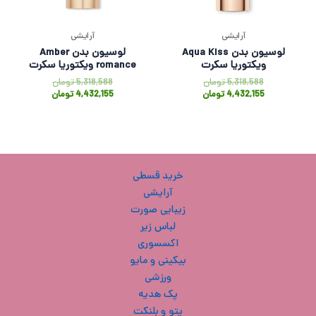
آرایشی
آرایشی
لوسیون بدن Aqua Kiss
لوسیون بدن Amber
ویکتوریا سکرت
romance ویکتوریا سکرت
5,318,588
تومان
5,318,588
تومان
4,432,155
تومان
4,432,155
تومان
خرید قسطی
آرایشی
زیبایی صورت
لباس زیر
اکسسوری
بیکینی و مایو
ورزشی
پک هدیه
پتو و بلنکت