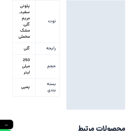
توضیحات تکمیلی
پئونی
سفید,
نظرات (0)
مریم
نوت
گلی,
مشک
مخملی
رایحه
گلی
250
حجم
میلی
لیتر
بسته
پمپی
بندی
←
محصولات مرتبط