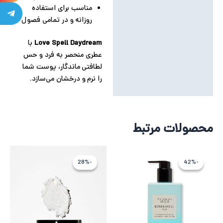
مناسب برای استفاده
روزانه و در تمامی فصول
Love Spell Daydream
با
عطری منحصر به فرد و حس
لطافتی ماندگار، پوست شما
را نرم و درخشان می‌سازد.
محصولات مرتبط
قیمت
قیمت
قیمت
قیمت
اصلی
فعلی
فعلی
اصلی
-28%
-28%
-42%
-42%
9,315,123 تومان
5,364,928 تومان
5,121,066 توم
,099,043
بود.
است.
بود.
است.