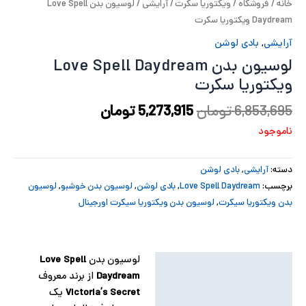
خانه
/
فروشگاه
/
ویکتوریا سکرت
/
آرایشی
/ لوسیون بدن Love Spell
پ
Daydream ویکتوریا سکرت
آرایشی
,
بادی لوشن
پ
لوسیون بدن Love Spell Daydream
ح
ویکتوریا سکرت
6,853,695
تومان
5,273,915
تومان
ل
ناموجود
ت
دسته:
آرایشی
,
بادی لوشن
برچسب:
Love Spell Daydream
,
بادی لوشن
,
لوسیون بدن خوشبو
,
لوسیون
بدن ویکتوریا سیکرت
,
لوسیون بدن ویکتوریا سیکرت اورجینال
لوسیون بدن
Love Spell
توضیحات
Daydream
از برند معروف
توضیحات تکمیلی
Victoria’s Secret
یک