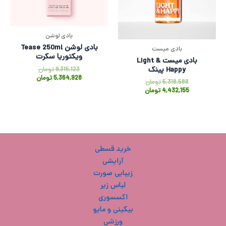
بادی لوشن
بادی لوشن Tease 250ml
بادی میست
ویکتوریا سکرت
بادی میست Light &
9,315,123
تومان
Happy پینک
5,364,928
تومان
5,318,588
تومان
4,432,155
تومان
خرید قسطی
آرایشی
زیبایی صورت
لباس زیر
اکسسوری
بیکینی و مایو
ورزشی