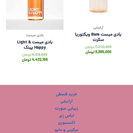
آرایشی
بادی میست Bare ویکتوریا
بادی میست
سکرت
بادی میست Light &
7,240,968
تومان
Happy پینک
5,365,000
تومان
5,318,588
تومان
4,432,155
تومان
خرید قسطی
آرایشی
زیبایی صورت
لباس زیر
اکسسوری
بیکینی و مایو