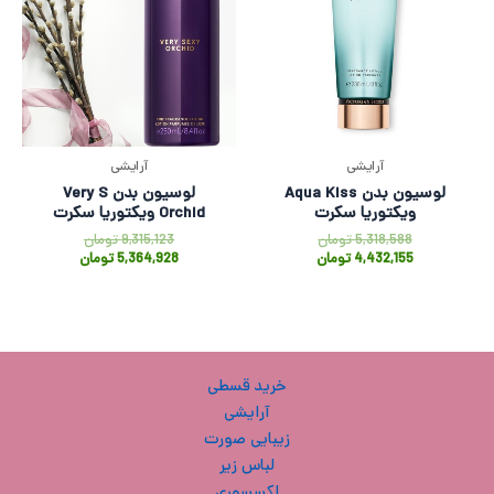
آرایشی
آرایشی
لوسیون بدن Aqua Kiss
لوسیون بدن Very S
ویکتوریا سکرت
Orchid ویکتوریا سکرت
5,318,588
تومان
9,315,123
تومان
4,432,155
تومان
5,364,928
تومان
خرید قسطی
آرایشی
زیبایی صورت
لباس زیر
اکسسوری