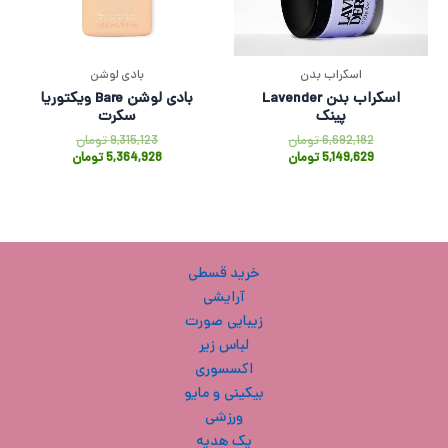
اسکراب بدن
بادی لوشن
اسکراب بدن Lavender
بادی لوشن Bare ویکتوریا
پینک
سکرت
6,692,182
تومان
9,315,123
تومان
5,149,629
تومان
5,364,928
تومان
خرید قسطی
آرایشی
زیبایی صورت
لباس زیر
اکسسوری
بیکینی و مایو
ورزشی
پک هدیه