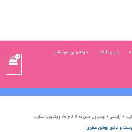
ه
پتو و بلنکت
حوله و روبدوشامبر
مت
قیمت
کرت
/
آرایشی
/ لوسیون بدن Very S Sea ویکتوریا سکرت
لی
فعلی
یست و بادی لوشن عطری