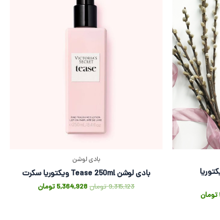
بادی لوشن
 Very S Orchid ویکتوریا
بادی لوشن Tease 250ml ویکتوریا سکرت
9,315,123
تومان
5,364,928
تومان
تومان