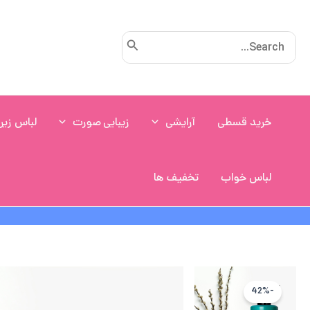
رش
ه
Search
حتوا
for:
خرید قسطی
آرایشی
زیبایی صورت
لباس زیر
لباس خواب
تخفیف ها
-42%