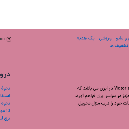
 و مایو
ورزشی
پک هدیه
ram
تخفیف ها
در و
فروشگاه ویکتوریا سکرت ایران مرجع خرید محصولات اورجینال Victoria's secret در ایران می باشد که
نحوۀ 
ز در سراسر ایران فراهم آورد.
استفاد
شات خود را درب منزل تحویل
نحوه 
10 مورد از بهترین بادی میست های ویکتوریا سکرت
برق ل