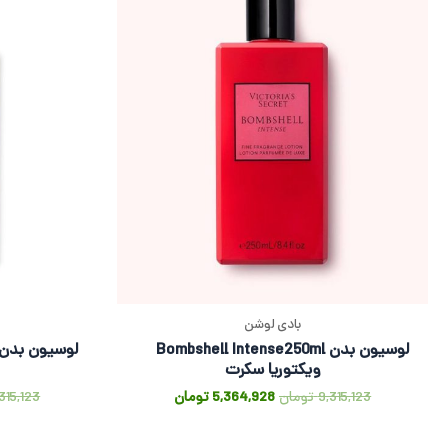
بادی لوشن
لوسیون بدن Bombshell Intense250ml
ویکتوریا سکرت
9,315,123
تومان
5,364,928
تومان
315,123