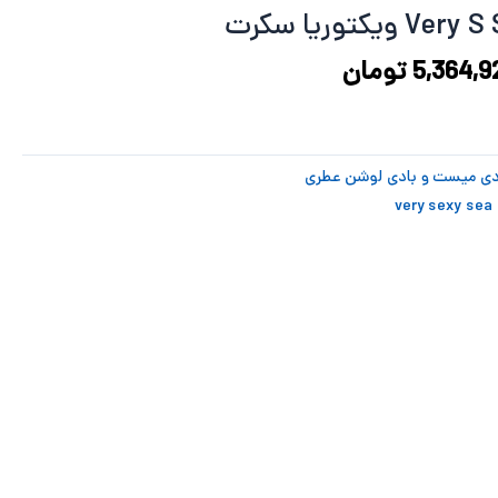
9,315,123 تومان
5,364,928 تومان
د.
است.
5,364,9
تومان
دی میست و بادی لوشن عطری