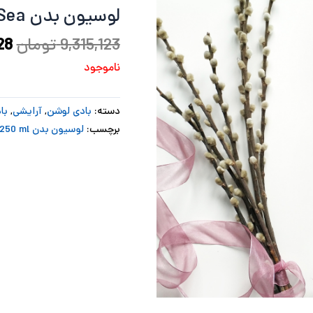
لوسیون بدن Very S Sea ویکتوریا سکرت
بو
9,315,123
تومان
28
ناموجود
دسته:
بادی لوشن
,
آرایشی
,
با
برچسب:
لوسیون بدن very sexy sea 250 ml