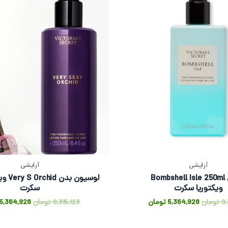
آرایشی
آرایشی
لوسیون بدن Bombshell Isle 250ml
لوسیون بدن
ویکتوریا سکرت
سکرت
9,
تومان
5,364,928
تومان
9,315,123
تومان
5,364,928