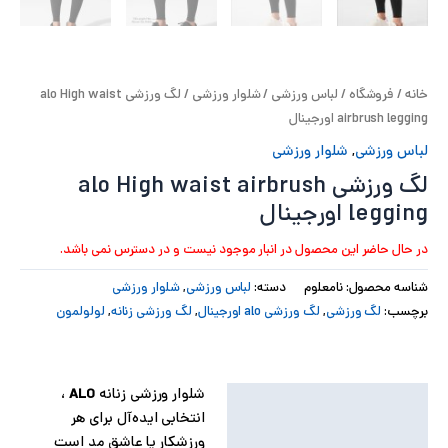
پ
پ
خانه
/
فروشگاه
/
لباس ورزشی
/
شلوار ورزشی
/ لگ ورزشی alo High waist
ح
airbrush legging اورجینال
لباس ورزشی
,
شلوار ورزشی
ل
لگ ورزشی alo High waist airbrush
ت
legging اورجینال
در حال حاضر این محصول در انبار موجود نیست و در دسترس نمی باشد.
شناسه محصول:
نامعلوم
دسته:
لباس ورزشی
,
شلوار ورزشی
برچسب:
لگ ورزشی
,
لگ ورزشی alo اورجینال
,
لگ ورزشی زنانه
,
لولولمون
شلوار ورزشی زنانه
ALO
،
توضیحات
انتخابی ایده‌آل برای هر
توضیحات تکمیلی
ورزشکار یا عاشق مد است