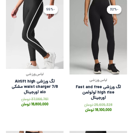
قیمت
قیمت
قیمت
قیمت
فعلی
اصلی
اصلی
فعلی
-55%
-55%
-32%
-32%
18,100,000 تومان
25,605,328 تومان
066,761
800,000
بود.
است.
بود.
است.
لباس ورزشی
لباس ورزشی
لگ ورزشی Airlift high
waist charger 7/8 مشکی
لگ ورزشی Fast and free
alo اورجینال
high rise لولولمن
اورجینال
37,066,761
تومان
16,800,000
تومان
25,605,328
تومان
18,100,000
تومان