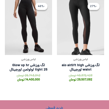
قیمت
قیمت
قیمت
قیمت
فعلی
اصلی
فعلی
اصلی
-46%
-46%
-27%
-27%
29,507,092 تومان
40,372,423 تومان
0,000
342
بود.
است.
بود.
است.
لباس ورزشی
لباس ورزشی
لگ ورزشی alo airlift high
لگ ورزشی Glow up hr
waist اورجینال
tight 25 لولولمن اورجینال
40,372,423
تومان
26,743,342
تومان
29,507,092
تومان
14,400,000
تومان
خرید قسطی