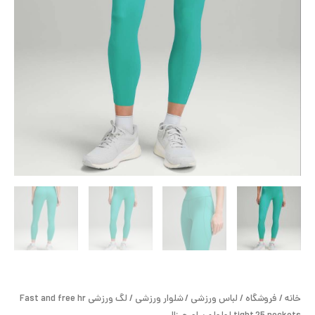
لولولمن
ح
اورجینال
عدد
ل
ت
خ
آ
ز
ل
ا
ب
خانه
/
فروشگاه
/
لباس ورزشی
/
شلوار ورزشی
/ لگ ورزشی Fast and free hr
و