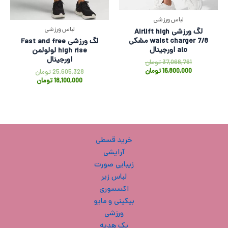
لباس ورزشی
لباس ورزشی
لگ ورزشی Airlift high
waist charger 7/8 مشکی
لگ ورزشی Fast and free
alo اورجینال
high rise لولولمن
اورجینال
37,066,761
تومان
16,800,000
تومان
25,605,328
تومان
18,100,000
تومان
خرید قسطی
آرایشی
زیبایی صورت
لباس زیر
اکسسوری
بیکینی و مایو
ورزشی
پک هدیه