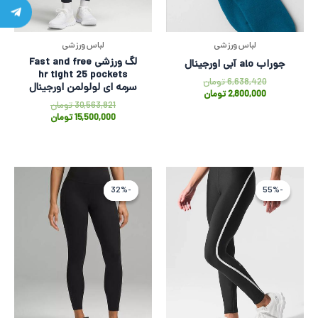
لباس ورزشی
لباس ورزشی
لگ ورزشی Fast and free
جوراب alo آبی اورجینال
hr tight 25 pockets
6,638,420
تومان
سرمه ای لولولمن اورجینال
2,800,000
تومان
30,563,821
تومان
15,500,000
تومان
قیمت
قیمت
قیمت
قیمت
اصلی
فعلی
فعلی
اصلی
-32%
-32%
-55%
-55%
37,066,761 تومان
16,800,000 تومان
8,100,000
5,328
بود.
است.
بود.
است.