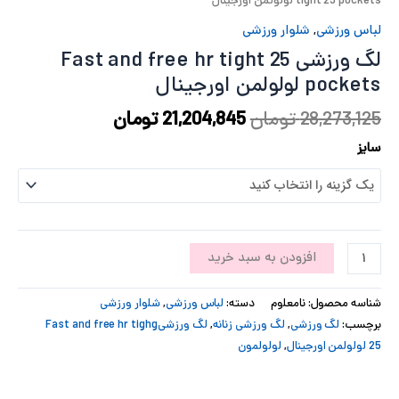
tight 25 pockets لولولمن اورجینال
پ
لباس ورزشی
,
شلوار ورزشی
لگ ورزشی Fast and free hr tight 25
پ
pockets لولولمن اورجینال
ح
28,273,125
تومان
21,204,845
تومان
ل
سایز
ت
افزودن به سبد خرید
شناسه محصول:
نامعلوم
دسته:
لباس ورزشی
,
شلوار ورزشی
برچسب:
لگ ورزشی
,
لگ ورزشی زنانه
,
لگ ورزشیFast and free hr tighg
25 لولولمن اورجینال
,
لولولمون