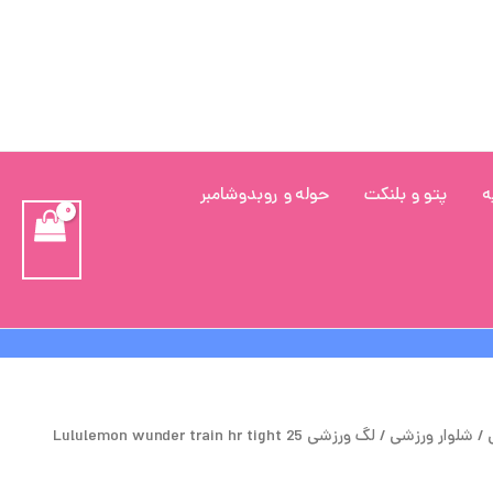
ه
پتو و بلنکت
حوله و روبدوشامبر
قیمت
قیمت
/
شلوار ورزشی
/ لگ ورزشی Lululemon wunder train hr tight 25
اصلی
فعلی