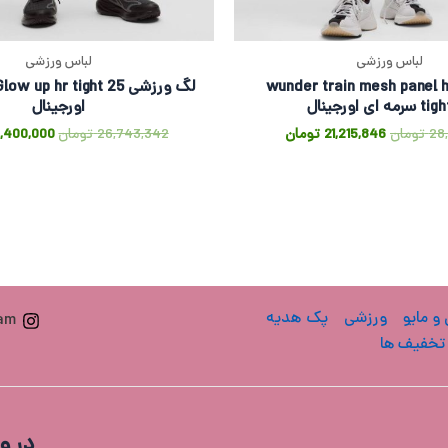
لباس ورزشی
لباس ورزشی
 ورزشی wunder train mesh panel hr
ه ای اورجینال
اورجینال
28
تومان
21,215,846
تومان
26,743,342
تومان
4,400,000
 و مایو
ورزشی
پک هدیه
ram
تخفیف ها
در و