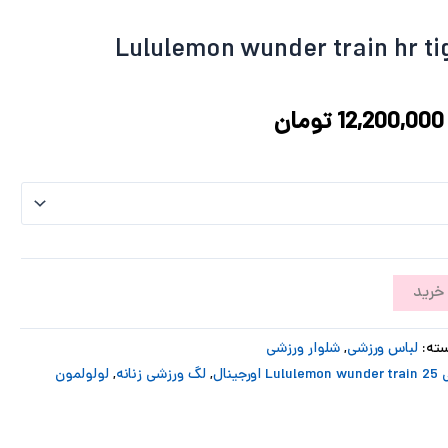
24,386,028 تومان
12,200,000 تومان
بود.
است.
ی Lululemon wunder train hr tight 25
12,200,000
تومان
خرید
ته:
لباس ورزشی
,
شلوار ورزشی
رجینال
,
لگ ورزشی زنانه
,
لولولمون