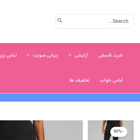
رش
ه
Search
حتوا
for:
خرید قسطی
آرایشی
زیبایی صورت
لباس زیر
لباس خواب
تخفیف ها
-50%