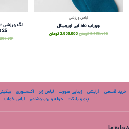
لباس ورزشی
لگ
جوراب alo آبی اورجینال
tight 25 سرم
6,638,420
تومان
2,800,000
تومان
,287,791
خرید قسطی
آرایشی
زیبایی صورت
لباس زیر
اکسسوری
بیکینی
پتو و بلنکت
حوله و روبدوشامبر
لباس خواب
درباره ما