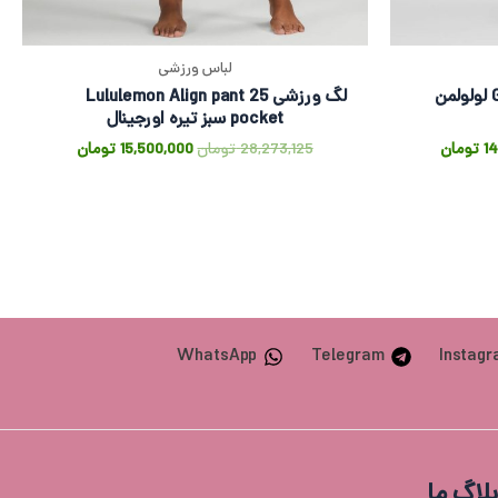
لباس ورزشی
لگ ورزشی Glow up hr tight 25 لولولمن
لگ ورزشی Lululemon Align pant 25
pocket سبز تیره اورجینال
1
تومان
28,273,125
تومان
15,500,000
تومان
WhatsApp
Telegram
Instag
بلاگ ما