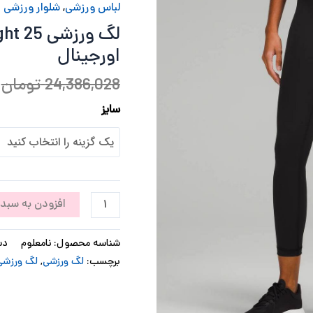
Lululemon
لباس ورزشی
,
شلوار ورزشی
wunder
لگ ورزش
train
اورجینال
hr
tight
24,386,028
تومان
25
اورجینال
سایز
عدد
افزودن به سبد 
شناسه محصول:
نامعلوم
دس
برچسب:
لگ ورزشی
,
لگ ورزشی Lululemon wunder train 25 او