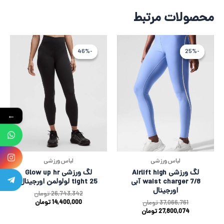
محصولات مرتبط
قیمت
قیمت
قیمت
قیمت
اصلی
فعلی
فعلی
اصلی
-46%
-46%
-25%
-25%
37,066,761 تومان
27,800,074 تومان
0,000
342
بود.
است.
بود.
است.
←
لباس ورزشی
لباس ورزشی
لگ ورزشی Airlift high
لگ ورزشی Glow up hr
waist charger 7/8 آبی
tight 25 لولولمن اورجینال
اورجینال
26,743,342
تومان
14,400,000
تومان
37,066,761
تومان
27,800,074
تومان