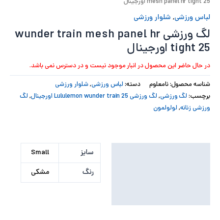
mesh panel hr tight 25 اورجینال
لباس ورزشی
,
شلوار ورزشی
لگ ورزشی wunder train mesh panel hr
tight 25 اورجینال
در حال حاضر این محصول در انبار موجود نیست و در دسترس نمی باشد.
شناسه محصول:
نامعلوم
دسته:
لباس ورزشی
,
شلوار ورزشی
برچسب:
لگ ورزشی
,
لگ ورزشی Lululemon wunder train 25 اورجینال
,
لگ
ورزشی زنانه
,
لولولمون
توضیحات تکمیلی
سایز
Small
نظرات (0)
رنگ
مشکی