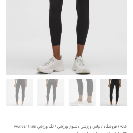
خانه
/
فروشگاه
/
لباس ورزشی
/
شلوار ورزشی
/ لگ ورزشی wunder train