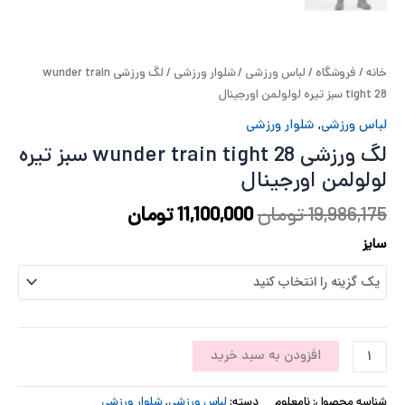
پ
پ
خانه
/
فروشگاه
/
لباس ورزشی
/
شلوار ورزشی
/ لگ ورزشی wunder train
tight 28 سبز تیره لولولمن اورجینال
ح
لباس ورزشی
,
شلوار ورزشی
ل
لگ ورزشی wunder train tight 28 سبز تیره
لولولمن اورجینال
ت
19,986,175
تومان
11,100,000
تومان
سایز
افزودن به سبد خرید
شناسه محصول:
نامعلوم
دسته:
لباس ورزشی
,
شلوار ورزشی