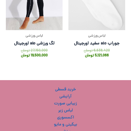
لباس ورزشی
لباس ورزشی
جوراب alo سفید اورجینال
لگ ورزشی alo اورجینال
6,638,420
تومان
27,150,000
تومان
5,121,066
تومان
19,500,000
تومان
خرید قسطی
آرایشی
زیبایی صورت
لباس زیر
اکسسوری
بیکینی و مایو