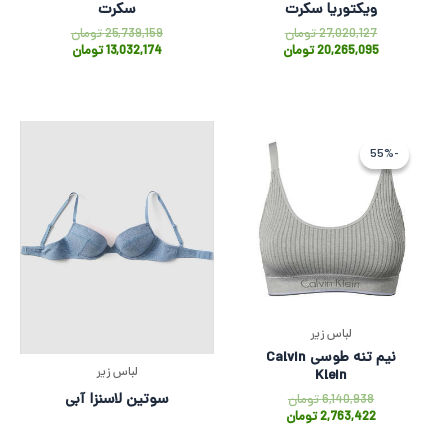
ویکتوریا سکرت
سکرت
27,020,127
تومان
25,739,159
تومان
20,265,095
تومان
13,032,174
تومان
قیمت
قیمت
اصلی
فعلی
-55%
-55%
6,140,938 تومان
2,763,422 تومان
بود.
است.
لباس زیر
نیم تنه طوسی Calvin
لباس زیر
Klein
سوتین لاسنزا آبی
6,140,938
تومان
2,763,422
تومان