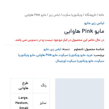
پ
خانه
/
فروشگاه
/
ویکتوریا سکرت
/
لباس زیر
/ مایو Pink هاوایی
پ
لباس زیر
,
مایو
ح
مایو Pink هاوایی
ل
در حال حاضر این محصول در انبار موجود نیست و در دسترس نمی باشد.
ت
شناسه محصول:
نامعلوم
دسته:
لباس زیر
,
مایو
برچسب:
خرید مایو ویکتوریا سیکرت
,
مایو Pink هاوایی
,
مایو ویکتوریا
سیکرت
,
مایو ویکتوریا سیکرت اورجینال
توضیحات تکمیلی
طرح
رنگ
هاوایی
نظرات (0)
Large,
سایز
Medium,
Small