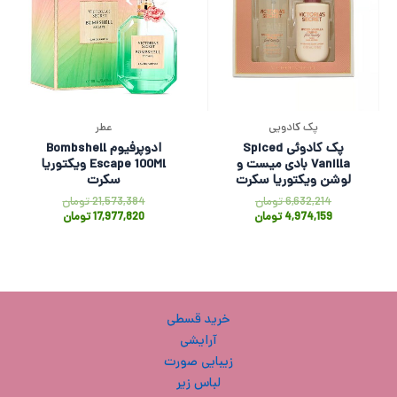
پک کادویی
عطر
پک کادوئی Spiced
ادوپرفیوم Bombshell
Vanilla بادی میست و
Escape 100Ml ویکتوریا
لوشن ویکتوریا سکرت
سکرت
6,632,214
تومان
21,573,384
تومان
4,974,159
تومان
17,977,820
تومان
خرید قسطی
آرایشی
زیبایی صورت
لباس زیر