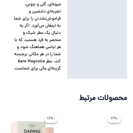
میوه‌ای، گلی و چوبی،
تجربه‌ای دلنشین و
فراموش‌نشدنی را برای شما
به ارمغان می‌آورد. اگر به
دنبال یک عطر شیک و
منحصر به فرد هستید که با
هر لباسی هماهنگ شود و
شما را در هر مکانی برجسته
کند، عطر Bare Magnolia
گزینه‌ای عالی برای شماست.
محصولات مرتبط
قیمت
قیمت
قیمت
قیمت
فعلی
اصلی
فعلی
اصلی
-17%
-17%
-17%
-17%
13,705,863 تومان
16,447,034 تومان
977,820
73,384
بود.
است.
بود.
است.