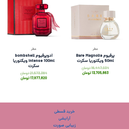
عطر
عطر
پرفیوم Bare Magnolia
ادوپرفیوم bombshell
50ml ویکتوریا سکرت
Intense 100ml ویکتوریا
سکرت
16,447,034
تومان
13,705,863
تومان
21,573,384
تومان
17,977,820
تومان
خرید قسطی
آرایشی
زیبایی صورت