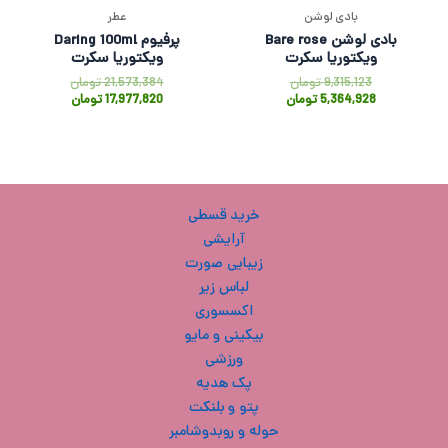
بادی لوشن
عطر
بادی لوشن Bare rose
پرفیوم Daring 100ml
ویکتوریا سکرت
ویکتوریا سکرت
9,315,123
تومان
21,573,384
تومان
5,364,928
تومان
17,977,820
تومان
خرید قسطی
آرایشی
زیبایی صورت
لباس زیر
اکسسوری
بیکینی و مایو
ورزشی
پک هدیه
پتو و بلنکت
حوله و روبدوشامبر