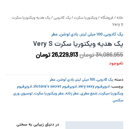
پ
خانه
/
فروشگاه
/
ویکتوریا سکرت
/
پک کادویی
/ پک هدیه ویکتوریا سکرت
پ
Very S
ح
پک کادویی
,
100 میلی لیتر
,
بادی لوشن
,
عطر
پک هدیه ویکتوریا سکرت Very S
ل
34,086,955
تومان
26,229,913
تومان
ت
ناموجود
دسته:
پک کادویی
,
100 میلی لیتر
,
بادی لوشن
,
عطر
برچسب:
ادوپرفیوم very sexy
,
ادوپرفیوم Victoria's secret
,
ادوپرفیوم
ویکتوریا سیکرت
,
شمع عطری
,
عطر زنانه
,
عطر ویکتوریا سکرت
,
لوسیون وری
سکسی
در دنیای زیبایی به سختی
توضیحات