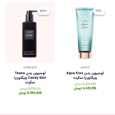
قیمت
قیمت
قیمت
قیمت
اصلی
فعلی
اصلی
فعلی
-42%
-42%
-17%
-17%
5,318,588 تومان
4,432,155 تومان
9,315,123 توم
,364,928
بود.
است.
بود.
است.
آرایشی
بادی لوشن
لوسیون بدن Aqua Kiss
لوسیون بدن Tease
ویکتوریا سکرت
Candy Noir ویکتوریا
سکرت
5,318,588
تومان
4,432,155
تومان
9,315,123
تومان
5,364,928
تومان