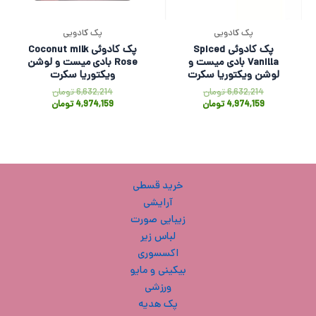
پک کادویی
پک کادویی
پک کادوئی Spiced
پک کادوئی Coconut milk
Vanilla بادی میست و
Rose بادی میست و لوشن
لوشن ویکتوریا سکرت
ویکتوریا سکرت
6,632,214
تومان
6,632,214
تومان
4,974,159
تومان
4,974,159
تومان
خرید قسطی
آرایشی
زیبایی صورت
لباس زیر
اکسسوری
بیکینی و مایو
ورزشی
پک هدیه