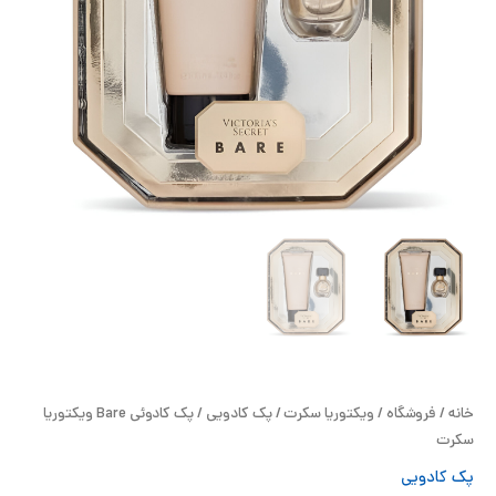
ح
ل
ت
خ
آ
ز
ل
ا
خانه
/
فروشگاه
/
ویکتوریا سکرت
/
پک کادویی
/ پک کادوئی Bare ویکتوریا
ب
سکرت
پک کادویی
و