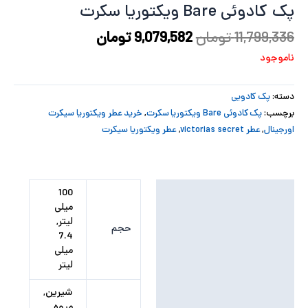
پک کادوئی Bare ویکتوریا سکرت
پ
11,799,336
تومان
9,079,582
تومان
پ
ناموجود
ح
دسته:
پک کادویی
ل
برچسب:
پک کادوئی Bare ویکتوریا سکرت
,
خرید عطر ویکتوریا سیکرت
اورجینال
,
عطر victorias secret
,
عطر ویکتوریا سیکرت
ت
توضیحات تکمیلی
100
میلی
نظرات (0)
لیتر,
حجم
7.4
میلی
لیتر
شیرین,
میوه