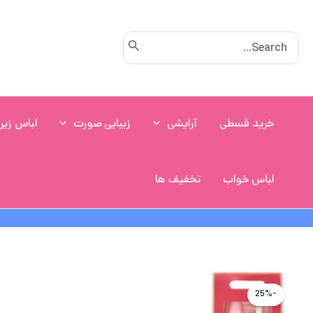
رش
ه
Search
حتوا
for:
خرید قسطی
آرایشی
زیبایی صورت
لباس زیر
لباس خواب
تخفیف ها
-25%