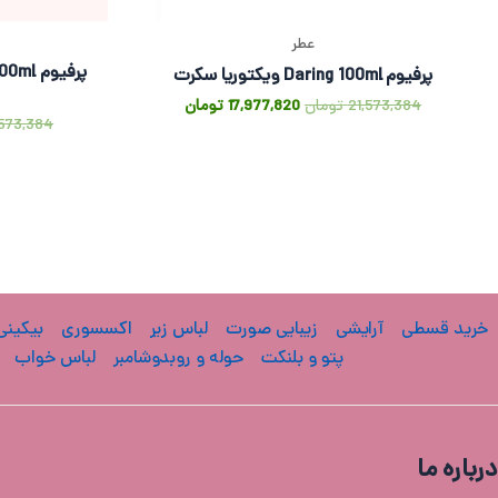
عطر
پرفیوم Daring 100ml ویکتوریا سکرت
21,573,384
تومان
17,977,820
تومان
,573,384
خرید قسطی
آرایشی
زیبایی صورت
لباس زیر
اکسسوری
بیکینی
پتو و بلنکت
حوله و روبدوشامبر
لباس خواب
درباره ما