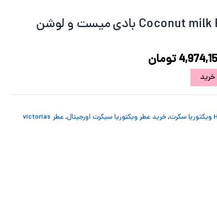
6,632,214 تومان
4,974,159 تومان
د.
است.
پک کادوئی Coconut milk Rose بادی میست و لوشن
4,974,1
تومان
خرید
,
خرید عطر ویکتوریا سیکرت اورجینال
,
عطر victorias