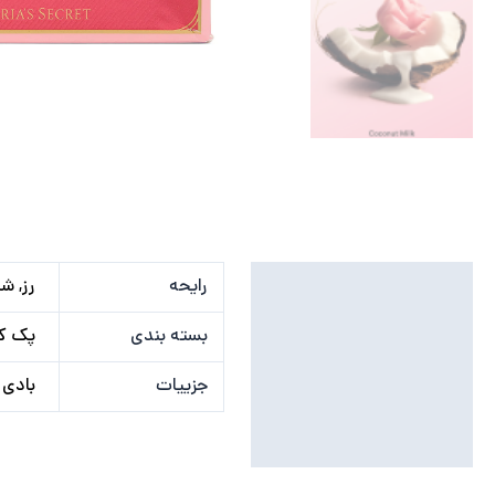
توضیحات تکمیلی
رایحه
رز, شی
نظرات (0)
بسته بندی
پک ک
جزییات
بادی میست ۸۸ میلی ل