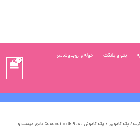
ه
پتو و بلنکت
حوله و روبدوشامبر
یمت
قیمت
کرت
/
پک کادویی
/ پک کادوئی Coconut milk Rose بادی میست و
لی
فعلی