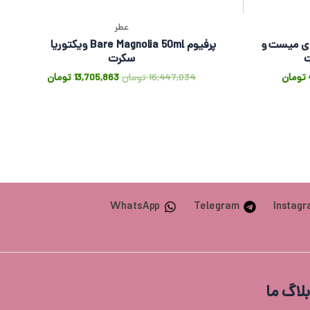
عطر
 Spiced Vanilla بادی میست و
پرفیوم Bare Magnolia 50ml ویکتوریا
ت
سکرت
تومان
16,447,034
تومان
13,705,863
تومان
WhatsApp
Telegram
Instag
بلاگ ما