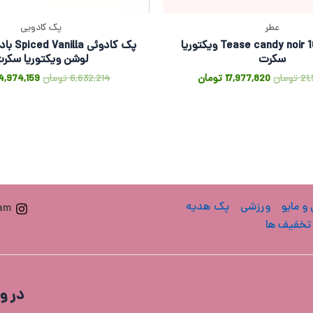
عطر
پک کادویی
پرفیوم Tease candy noir 100ml ویکتوریا
پک کادوئی
سکرت
لوشن ویکتوریا سکر
21
تومان
17,977,820
تومان
6,632,214
تومان
4,974,159
 و مایو
ورزشی
پک هدیه
ram
تخفیف ها
در و