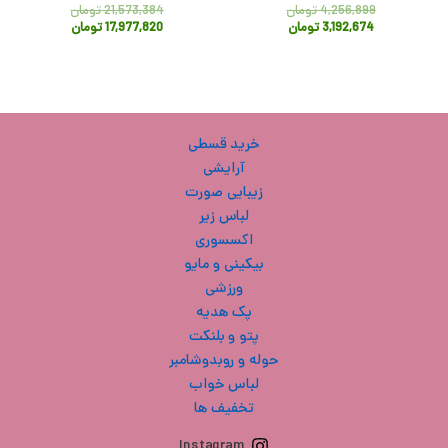
4,256,899
تومان
21,573,384
تومان
3,192,674
تومان
17,977,820
تومان
خرید قسطی
آرایشی
زیبایی صورت
لباس زیر
اکسسوری
بیکینی و مایو
ورزشی
پک هدیه
پتو و بلنکت
حوله و روبدوشامبر
لباس خواب
تخفیف ها
Instagram