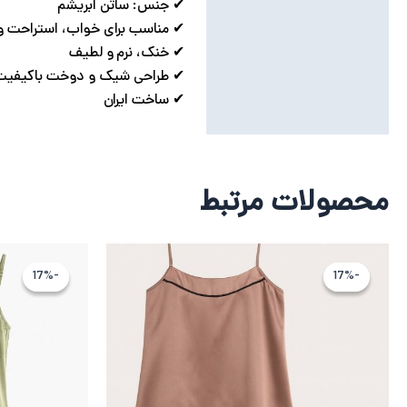
✔ جنس: ساتن ابریشم
✔ مناسب برای خواب، استراحت و 
✔ خنک، نرم و لطیف
✔ طراحی شیک و دوخت باکیفیت
✔ ساخت ایران
محصولات مرتبط
قیمت
قیمت
اصلی
فعلی
-17%
-17%
-17%
-17%
2,555,520 تومان
2,129,600 تومان
بود.
است.