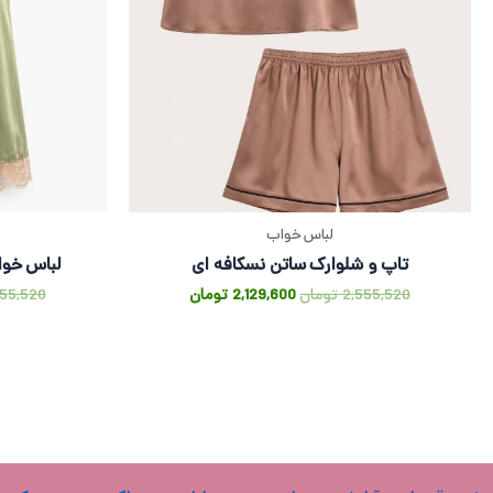
لباس خواب
تاپ و شلوارک ساتن نسکافه ای
لباس خوا
2,555,520
تومان
2,129,600
تومان
555,520