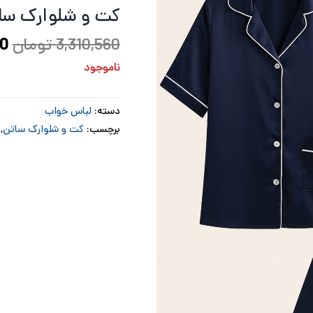
کت و شلوارک سا
بو
3,310,560
تومان
00
ناموجود
دسته:
لباس خواب
برچسب:
کت و شلوارک ساتن
,