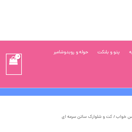
ه
پتو و بلنکت
حوله و روبدوشامبر
یمت
قیمت
س خواب
/ کت و شلوارک ساتن سرمه ای
لی
فعلی