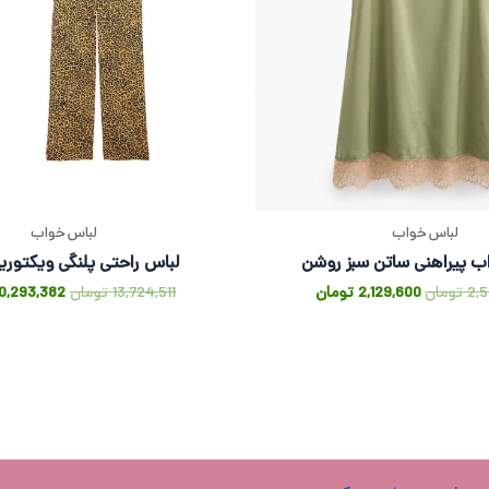
لباس خواب
لباس خواب
ب پیراهنی ساتن سبز روشن
لباس راحتی پلنگی ویکتوری
2,
تومان
2,129,600
تومان
13,724,511
تومان
10,293,382