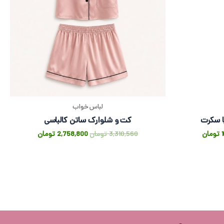
لباس خواب
ا سکرت
کت و شلوارک ساتن کالباسی
تومان
3,310,560
تومان
2,758,800
تومان