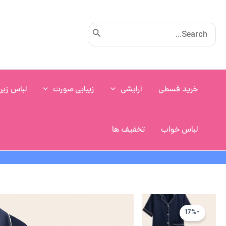
رش
ه
Search
حتوا
for:
خرید قسطی
آرایشی
زیبایی صورت
لباس زیر
لباس خواب
تخفیف ها
-17%