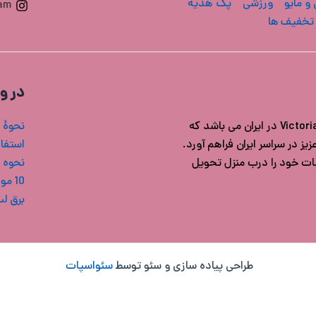
 و مایو
ورزشی
پک هدیه
ram
تخفیف ها
در و
فروشگاه ویکتوریا سکرت ایران مرجع خرید محصولات اورجینال Victoria's secret در ایران می باشد که
نحوۀ 
ز در سراسر ایران فراهم آورد.
استفاد
شات خود را درب منزل تحویل
نحوه 
10 مورد از بهترین بادی میست های ویکتوریا سکرت
برق ل
طراحی پیاده سازی و سئو توسط
سئواسپات