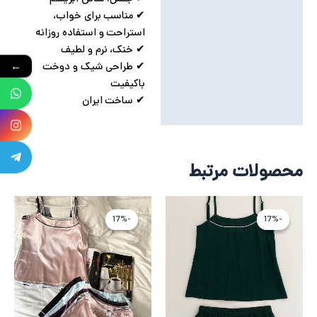
✔ مناسب برای خواب،
استراحت و استفاده روزانه
✔ خنک، نرم و لطیف
✔ طراحی شیک و دوخت
←
باکیفیت
✔ ساخت ایران
محصولات مرتبط
قیمت
قیمت
قیمت
قیمت
فعلی
اصلی
فعلی
اصلی
-17%
-17%
-17%
-17%
2,129,600 تومان
2,555,520 تومان
2,129,600 ت
2,555,520
بود.
است.
بود.
است.