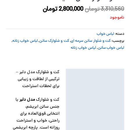
3,310,560
تومان
2,800,000
تومان
پ
ناموجود
پ
ح
دسته:
لباس خواب
برچسب:
کت و شلوار ساتن سرمه ای
,
کت و شلوارک ساتن
,
لباس خواب زنانه
,
ل
لباس خواب ساتن
,
لیاس خواب زنانه
ت
کت و شلوارک مدل دلبر –
توضیحات
ترکیبی از لطافت و زیبایی
توضیحات تکمیلی
برای لحظات استراحت
نظرات (0)
کت و شلوارک
مدل دلبر
با
جنس ساتن ابریشم،
انتخابی فوق‌العاده برای
راحتی، خواب و استراحت
روزانه است. پارچه ابریشمی