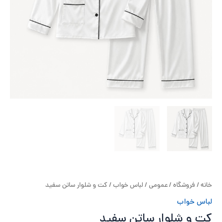
ح
ل
ت
خ
آ
ز
ل
ا
خانه
/
فروشگاه
/
عمومی
/
لباس خواب
/ کت و شلوار ساتن سفید
ب
لباس خواب
و
کت و شلوار ساتن سفید