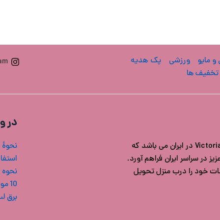
 و مایو
ورزشی
پک هدیه
ram
تخفیف ها
در و
فروشگاه ویکتوریا سکرت ایران مرجع خرید محصولات اورجینال Victoria's secret در ایران می باشد که
نحوۀ 
ز در سراسر ایران فراهم آورد.
استفاد
شات خود را درب منزل تحویل
نحوه 
10 مورد از بهترین بادی میست های ویکتوریا سکرت
برق ل