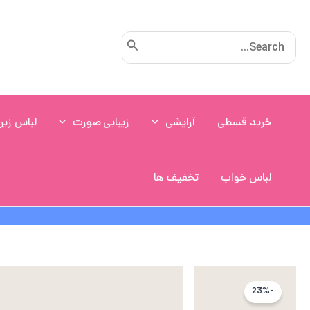
رش
ه
Search
حتوا
for:
خرید قسطی
آرایشی
زیبایی صورت
لباس زیر
لباس خواب
تخفیف ها
-23%