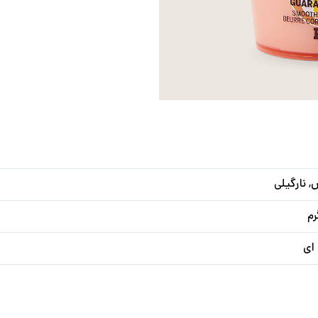
, نارگیلی
ای